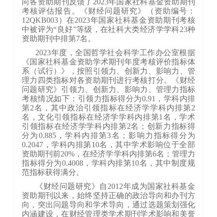
向各资助期刊反馈了2023年国家社科基金资助期刊
考核评估报告。《财经问题研究》（资助编号：
12QKB003）在2023年国家社科基金资助期刊考核
中被评为“良好”等级，在社科大类经济学学科23种
资助期刊中排第7名。
2023年度，全国哲学社会科学工作办公室根据
《国家社科基金资助学术期刊年度考核评价指标体
系（试行）》，按照引领力、创新力、影响力、管
理力四类指标对各资助期刊进行考核打分。《财经
问题研究》引领力、创新力、影响力、管理力指标
考核情况如下：引领力指标得分为0.91，学科内排
第2名，其中政治引领指标在经济学学科内排第2
名，文化引领指标在经济学学科内排第1名，学术
引领指标在经济学学科内排第2名；创新力指标得
分为0.885，学科内排第3名；影响力指标得分为
0.2047，学科内排第10名，其中学术影响位于全部
资助期刊前20%，在经济学学科内排第6名；管理力
指标得分为0.4008，学科内排第10名，其中制度规
范指标获得满分。
《财经问题研究》自
2012
年成为国家社科基金
资助期刊以来，始终坚持正确的政治导向和办刊方
向，突出问题导向和学术导向，通过选题策划强化
内涵建设，在财经管理类学术期刊学术影响和美誉