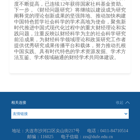
度不断提高，已连续12年获得国家社科基金资助。
下一步，《财经问题研究》将继续以建设成为研究
阐释党的理论创新成果的坚强阵地、推动加快构建
中国特色哲学社会科学的学术高地为使命，聚焦新
时代推进中国式现代化过程中的重大财经理论和实
践问题，注重反映以财经科学为主的社会科学研究
前沿成果，为财经科学领域理论和政策研究工作者
提供优秀研究成果传播平台和载体，努力推动扎根
中国实践、具有时代特色的学术资源发掘、学术方
法互鉴、学术领域融通的财经学术共同体建设。
相关连接
收起
地址：大连市沙河口区尖山街217号
电话：0411-84710514
邮编：116025
电子信箱：zzs@dufe.edu.cn